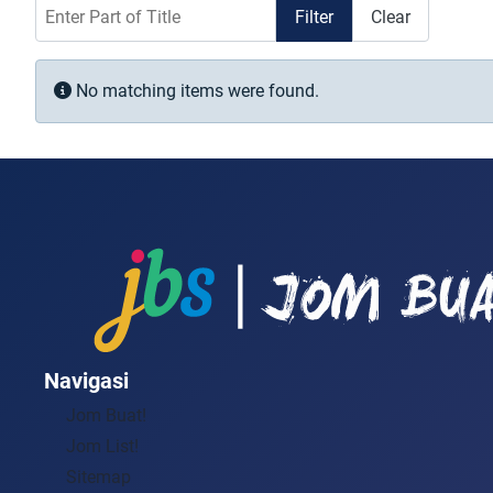
Enter Part of Title
Filter
Clear
Info
No matching items were found.
Navigasi
Jom Buat!
Jom List!
Sitemap