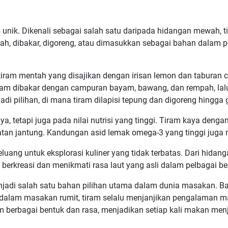
 unik. Dikenali sebagai salah satu daripada hidangan mewah, 
tah, dibakar, digoreng, atau dimasukkan sebagai bahan dalam p
tiram mentah yang disajikan dengan irisan lemon dan taburan 
tiram dibakar dengan campuran bayam, bawang, dan rempah, lal
i pilihan, di mana tiram dilapisi tepung dan digoreng hingga ga
a, tetapi juga pada nilai nutrisi yang tinggi. Tiram kaya dengan 
tan jantung. Kandungan asid lemak omega-3 yang tinggi juga m
uang untuk eksplorasi kuliner yang tidak terbatas. Dari hida
erkreasi dan menikmati rasa laut yang asli dalam pelbagai ben
enjadi salah satu bahan pilihan utama dalam dunia masakan. 
lam masakan rumit, tiram selalu menjanjikan pengalaman mak
am berbagai bentuk dan rasa, menjadikan setiap kali makan m