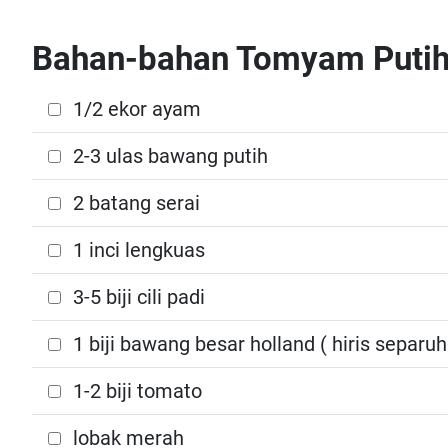
Bahan-bahan Tomyam Puti
1/2 ekor ayam
2-3 ulas bawang putih
2 batang serai
1 inci lengkuas
3-5 biji cili padi
1 biji bawang besar holland ( hiris separuh
1-2 biji tomato
lobak merah