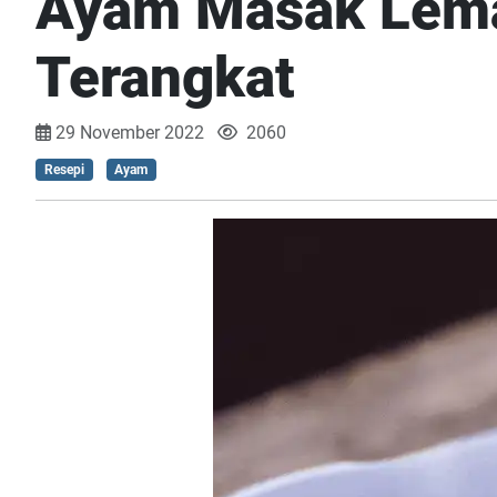
Ayam Masak Lemak
Terangkat
29 November 2022
2060
Resepi
Ayam