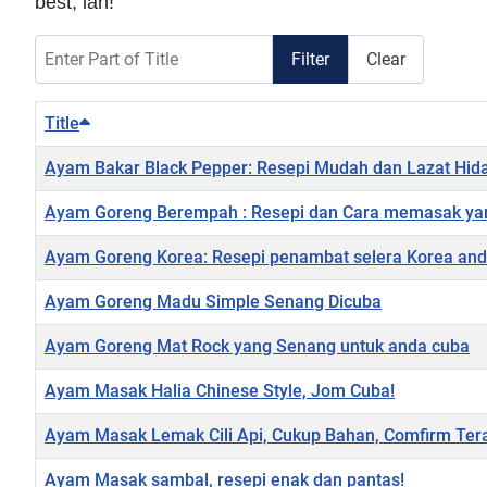
best, lah!
Enter Part of Title
Filter
Clear
Title
Ayam Bakar Black Pepper: Resepi Mudah dan Lazat Hid
Ayam Goreng Berempah : Resepi dan Cara memasak ya
Ayam Goreng Korea: Resepi penambat selera Korea an
Ayam Goreng Madu Simple Senang Dicuba
Ayam Goreng Mat Rock yang Senang untuk anda cuba
Ayam Masak Halia Chinese Style, Jom Cuba!
Ayam Masak Lemak Cili Api, Cukup Bahan, Comfirm Ter
Ayam Masak sambal, resepi enak dan pantas!