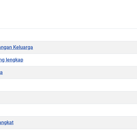
angan Keluarga
ng lengkap
da
angkat