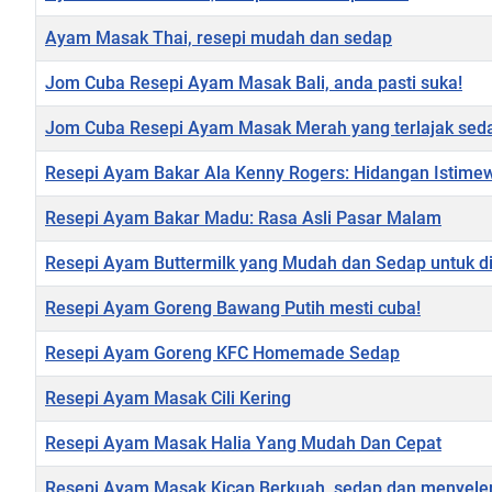
Ayam Masak Thai, resepi mudah dan sedap
Jom Cuba Resepi Ayam Masak Bali, anda pasti suka!
Jom Cuba Resepi Ayam Masak Merah yang terlajak seda
Resepi Ayam Bakar Ala Kenny Rogers: Hidangan Istime
Resepi Ayam Bakar Madu: Rasa Asli Pasar Malam
Resepi Ayam Buttermilk yang Mudah dan Sedap untuk d
Resepi Ayam Goreng Bawang Putih mesti cuba!
Resepi Ayam Goreng KFC Homemade Sedap
Resepi Ayam Masak Cili Kering
Resepi Ayam Masak Halia Yang Mudah Dan Cepat
Resepi Ayam Masak Kicap Berkuah, sedap dan menyele