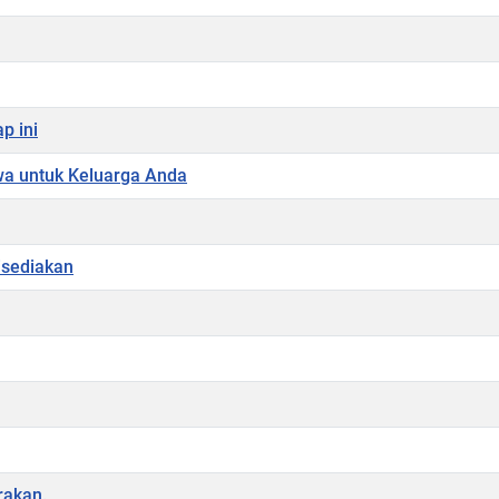
p ini
wa untuk Keluarga Anda
isediakan
rakan.