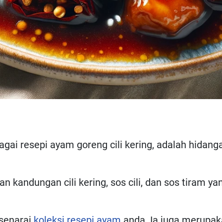
bagai resepi ayam goreng cili kering, adalah hid
n kandungan cili kering, sos cili, dan sos tiram y
 senarai
koleksi resepi ayam
anda. Ia juga merupaka