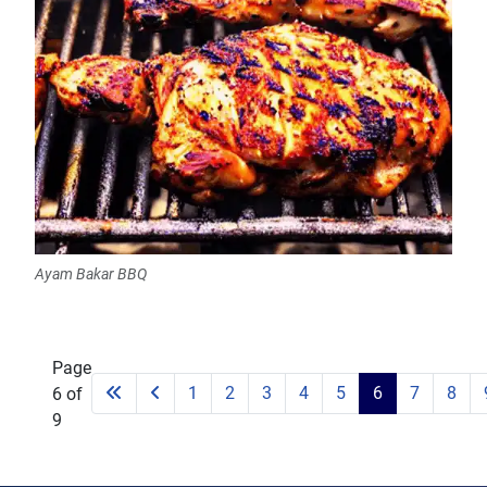
Ayam Bakar BBQ
Page
1
2
3
4
5
6
7
8
6 of
9